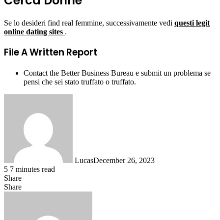
Cerca Donne
Se lo desideri find real femmine, successivamente vedi
questi legit
online dating sites
.
File A Written Report
Contact the Better Business Bureau e submit un problema se
pensi che sei stato truffato o truffato.
Lucas
December 26, 2023
5
7 minutes read
Share
Facebook
X
LinkedIn
Tumblr
Pinterest
Reddit
Messenger
Messenger
WhatsApp
Telegram
Share
Share
via
Facebook
X
LinkedIn
Tumblr
Pinterest
Reddit
VKontakte
Odnoklassniki
Pocket
Skype
Messenger
Messenger
WhatsApp
Telegram
Share
Print
Email
via
Email