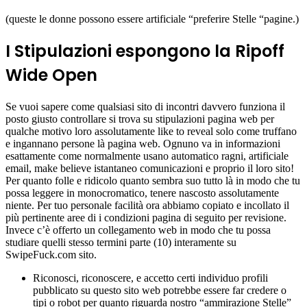
(queste le donne possono essere artificiale “preferire Stelle “pagine.)
I Stipulazioni espongono la Ripoff
Wide Open
Se vuoi sapere come qualsiasi sito di incontri davvero funziona il
posto giusto controllare si trova su stipulazioni pagina web per
qualche motivo loro assolutamente like to reveal solo come truffano
e ingannano persone là pagina web. Ognuno va in informazioni
esattamente come normalmente usano automatico ragni, artificiale
email, make believe istantaneo comunicazioni e proprio il loro sito!
Per quanto folle e ridicolo quanto sembra suo tutto là in modo che tu
possa leggere in monocromatico, tenere nascosto assolutamente
niente. Per tuo personale facilità ora abbiamo copiato e incollato il
più pertinente aree di i condizioni pagina di seguito per revisione.
Invece c’è offerto un collegamento web in modo che tu possa
studiare quelli stesso termini parte (10) interamente su
SwipeFuck.com sito.
Riconosci, riconoscere, e accetto certi individuo profili
pubblicato su questo sito web potrebbe essere far credere o
tipi o robot per quanto riguarda nostro “ammirazione Stelle”