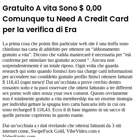
Gratuito A vita Sono $ 0,00
Comunque tu Need A Credit Card
per la verifica di Era
La prima cosa che points this particular web site è una truffa sono
chiedono tua carta di addebito per ottenere un “abbonamento
gratuito a vita”. Dicono che valida mastercard è necessaria per “età
conferma per stimolare tuo gratuito account “. Ancora non
sorprendentemente è un totale riposo. Ogni volta che guarda
research qui sotto quando fornisci loro tua charge card informazioni
per accendere tuo cosiddetto gratuito profilo finisci ottenere fatturati
$ 118,43 (ogni mese)! Dai un’occhiata a prove cerchio dentro
rossastro sotto e tu puoi osservare che ottieni fatturato a tre different
sex porno web sites senza your own consent. Questo ovviamente
non è totalmente gratuito a vita membership ma un enorme strategia
per individui gettare la spugna loro carta bancaria info in cui ora
sono recharged $ 118,43. Ecco il di base inganno in un sacco di
quelle persone copriremo in questo esame.
Dai un’occhiata a i dati rivelando che otterrai fatturati da 3 siti
internet come, SwipeFuck Gold, VibeVideo.com e
VideoErotic.com.