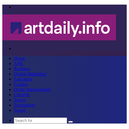
Menu
Search
for
Home
APK
Business
Digital Marketing
Education
Fashion
Home Improvement
Lifestyle
Sports
Technology
Travel
Search
for