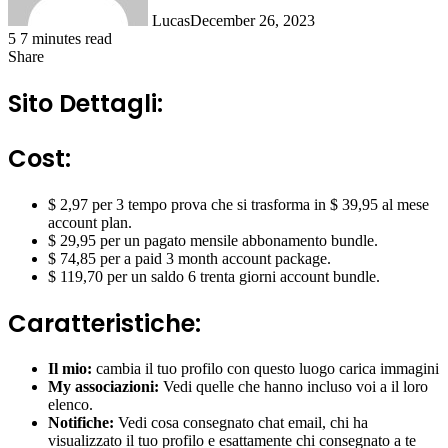
Lucas
December 26, 2023
5
7 minutes read
Share
Facebook
X
LinkedIn
Tumblr
Pinterest
Reddit
Messenger
Messenger
WhatsApp
Telegram
Share
via
Sito Dettagli:
Email
Cost:
$ 2,97 per 3 tempo prova che si trasforma in $ 39,95 al mese
account plan.
$ 29,95 per un pagato mensile abbonamento bundle.
$ 74,85 per a paid 3 month account package.
$ 119,70 per un saldo 6 trenta giorni account bundle.
Caratteristiche:
Il mio:
cambia il tuo profilo con questo luogo carica immagini
My associazioni:
Vedi quelle che hanno incluso voi a il loro
elenco.
Notifiche:
Vedi cosa consegnato chat email, chi ha
visualizzato il tuo profilo e esattamente chi consegnato a te