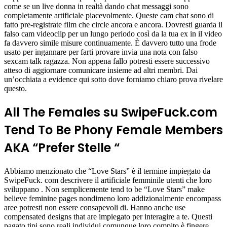
come se un live donna in realtà dando chat messaggi sono
completamente artificiale piacevolmente. Queste cam chat sono di
fatto pre-registrate film che circle ancora e ancora. Dovresti guarda il
falso cam videoclip per un lungo periodo così da la tua ex in il video
fa davvero simile misure continuamente. È davvero tutto una frode
usato per ingannare per farti provare invia una nota con falso
sexcam talk ragazza. Non appena fallo potresti essere successivo
atteso di aggiornare comunicare insieme ad altri membri. Dai
un’occhiata a evidence qui sotto dove forniamo chiaro prova rivelare
questo.
All The Females su SwipeFuck.com
Tend To Be Phony Female Members
AKA “Prefer Stelle “
Abbiamo menzionato che “Love Stars” è il termine impiegato da
SwipeFuck. com descrivere il artificiale femminile utenti che loro
sviluppano . Non semplicemente tend to be “Love Stars” make
believe feminine pages nondimeno loro addizionalmente encompass
aree potresti non essere consapevoli di. Hanno anche use
compensated designs that are impiegato per interagire a te. Questi
pagato tipi sono reali individui comunque loro compito è fingere