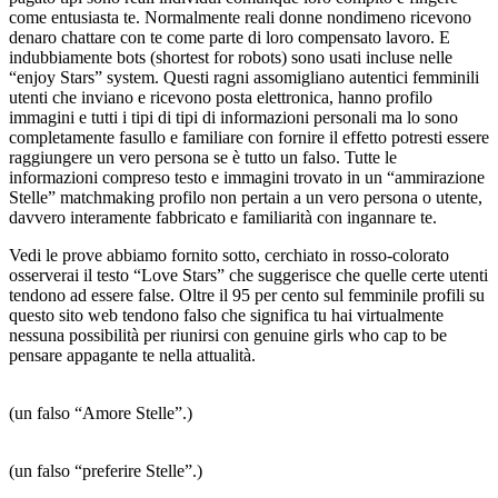
come entusiasta te. Normalmente reali donne nondimeno ricevono
denaro chattare con te come parte di loro compensato lavoro. E
indubbiamente bots (shortest for robots) sono usati incluse nelle
“enjoy Stars” system. Questi ragni assomigliano autentici femminili
utenti che inviano e ricevono posta elettronica, hanno profilo
immagini e tutti i tipi di tipi di informazioni personali ma lo sono
completamente fasullo e familiare con fornire il effetto potresti essere
raggiungere un vero persona se è tutto un falso. Tutte le
informazioni compreso testo e immagini trovato in un “ammirazione
Stelle” matchmaking profilo non pertain a un vero persona o utente,
davvero interamente fabbricato e familiarità con ingannare te.
Vedi le prove abbiamo fornito sotto, cerchiato in rosso-colorato
osserverai il testo “Love Stars” che suggerisce che quelle certe utenti
tendono ad essere false. Oltre il 95 per cento sul femminile profili su
questo sito web tendono falso che significa tu hai virtualmente
nessuna possibilità per riunirsi con genuine girls who cap to be
pensare appagante te nella attualità.
(un falso “Amore Stelle”.)
(un falso “preferire Stelle”.)