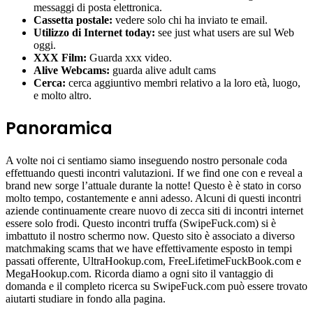
messaggi di posta elettronica.
Cassetta postale:
vedere solo chi ha inviato te email.
Utilizzo di Internet today:
see just what users are sul Web
oggi.
XXX Film:
Guarda xxx video.
Alive Webcams:
guarda alive adult cams
Cerca:
cerca aggiuntivo membri relativo a la loro età, luogo,
e molto altro.
Panoramica
A volte noi ci sentiamo siamo inseguendo nostro personale coda
effettuando questi incontri valutazioni. If we find one con e reveal a
brand new sorge l’attuale durante la notte! Questo è è stato in corso
molto tempo, costantemente e anni adesso. Alcuni di questi incontri
aziende continuamente creare nuovo di zecca siti di incontri internet
essere solo frodi. Questo incontri truffa (SwipeFuck.com) si è
imbattuto il nostro schermo now. Questo sito è associato a diverso
matchmaking scams that we have effettivamente esposto in tempi
passati offerente, UltraHookup.com, FreeLifetimeFuckBook.com e
MegaHookup.com. Ricorda diamo a ogni sito il vantaggio di
domanda e il completo ricerca su SwipeFuck.com può essere trovato
aiutarti studiare in fondo alla pagina.