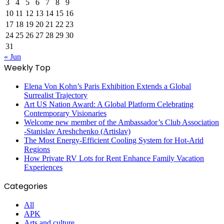
3
4
5
6
7
8
9
10
11
12
13
14
15
16
17
18
19
20
21
22
23
24
25
26
27
28
29
30
31
« Jun
Weekly Top
Elena Von Kohn’s Paris Exhibition Extends a Global
Surrealist Trajectory
Art US Nation Award: A Global Platform Celebrating
Contemporary Visionaries
Welcome new member of the Ambassador’s Club Association
-Stanislav Areshchenko (Artislav)
The Most Energy-Efficient Cooling System for Hot-Arid
Regions
How Private RV Lots for Rent Enhance Family Vacation
Experiences
Categories
All
APK
Arts and culture