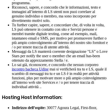
programma.
Riconosci, sapere, e concordo che le informazioni, testo e
immagini all’interno di LS utenti non puoi correlare al
genuino individuo o membro, ma sono incorporato per
divertimento motivi solo.
Tu further capire, sapere, e concordare che, di volta in volta,
LS può ottenere in contatto con sito e Servizi persone e
membri tramite digitale texting, come ad esempio, mail,
istantaneo email e SMS, per motivo per promuovere further o
più ampio coinvolgimento all’interno del nostro sito fornitori e
/ o per tenere traccia di utente attività.
Messaggi da LS manterrà coerente designazione “LS” o Love
Stars per notify the user o member che an email has-been
ottenuto da apprezzamento Stella / e.
Lo sai già, riconoscere, e concordo che nessun corporeo
incontro bacheca Udine
mai si verificherà tra tu e LS, quale il
scambio di messaggi tra tu e un LS è in realtà per attività
funzioni, plus per motivare more o più ampio coinvolgimento
all’interno web site Services e / o per tenere traccia di
individual attività ..
Hosting Host Information:
Indirizzo dell’ospite:
30077 Agoura Legal, First-floor,